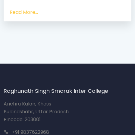
Read More...
Raghunath Singh Smarak Inter College
Anchru Kalan, Khass
Bulandshahr, Uttar Pradesh
Pincode: 203001
+91 9837622968